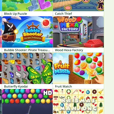
Block Up Puzzle
Catch Thief
Bubble Shooter: Pirate Treasures
Wood Hexa Factory
Butterfly Kyodai
Fruit Match