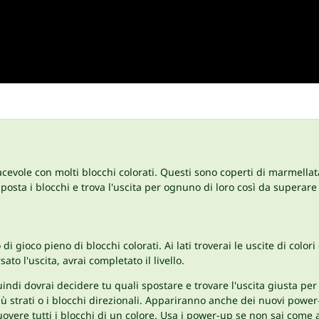
cevole con molti blocchi colorati. Questi sono coperti di marmellata
posta i blocchi e trova l'uscita per ognuno di loro così da superare il
i gioco pieno di blocchi colorati. Ai lati troverai le uscite di colori 
to l'uscita, avrai completato il livello.
 quindi dovrai decidere tu quali spostare e trovare l'uscita giusta 
iù strati o i blocchi direzionali. Appariranno anche dei nuovi powe
uovere tutti i blocchi di un colore. Usa i power-up se non sai come 