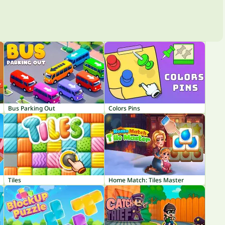
Bus Parking Out
Colors Pins
Tiles
Home Match: Tiles Master