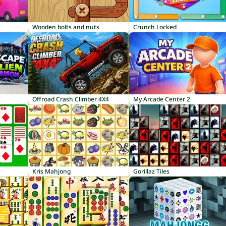
Wooden bolts and nuts
Crunch Locked
Offroad Crash Climber 4X4
My Arcade Center 2
Kris Mahjong
Gorillaz Tiles