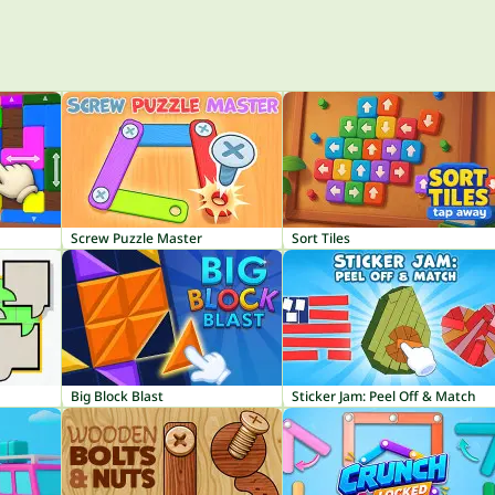
Screw Puzzle Master
Sort Tiles
Big Block Blast
Sticker Jam: Peel Off & Match