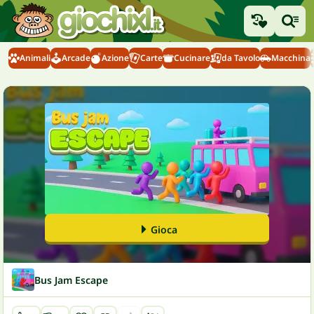
Animali
Arcade
Azione
Carte
Cucinare
da Tavolo
Macchina
Gioca
Bus Jam Escape