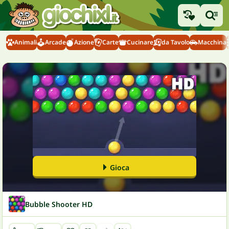
Animali
Arcade
Azione
Carte
Cucinare
da Tavolo
Macchina
Gioca
Bubble Shooter HD