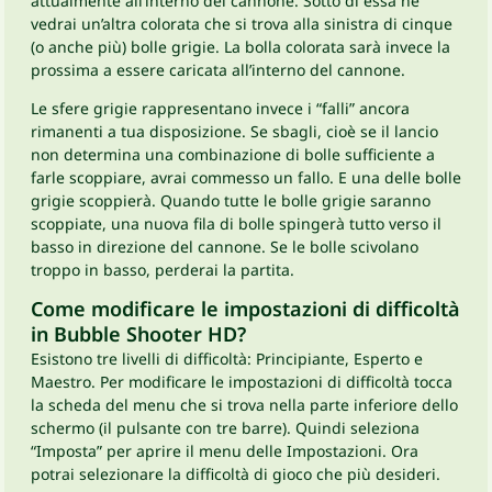
attualmente all’interno del cannone. Sotto di essa ne
vedrai un’altra colorata che si trova alla sinistra di cinque
(o anche più) bolle grigie. La bolla colorata sarà invece la
prossima a essere caricata all’interno del cannone.
Le sfere grigie rappresentano invece i “falli” ancora
rimanenti a tua disposizione. Se sbagli, cioè se il lancio
non determina una combinazione di bolle sufficiente a
farle scoppiare, avrai commesso un fallo. E una delle bolle
grigie scoppierà. Quando tutte le bolle grigie saranno
scoppiate, una nuova fila di bolle spingerà tutto verso il
basso in direzione del cannone. Se le bolle scivolano
troppo in basso, perderai la partita.
Come modificare le impostazioni di difficoltà
in Bubble Shooter HD?
Esistono tre livelli di difficoltà: Principiante, Esperto e
Maestro. Per modificare le impostazioni di difficoltà tocca
la scheda del menu che si trova nella parte inferiore dello
schermo (il pulsante con tre barre). Quindi seleziona
“Imposta” per aprire il menu delle Impostazioni. Ora
potrai selezionare la difficoltà di gioco che più desideri.