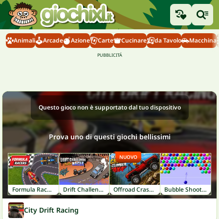
Animali
Arcade
Azione
Carte
Cucinare
da Tavolo
Macchina
Questo gioco non è supportato dal tuo dispositivo
Prova uno di questi giochi bellissimi
NUOVO
Formula Racers
Drift Challenge Turbo Racer
Offroad Crash Climber 4X4
Bubble Shooter
City Drift Racing