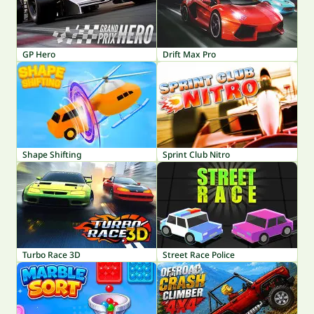
GP Hero
Drift Max Pro
Shape Shifting
Sprint Club Nitro
Turbo Race 3D
Street Race Police