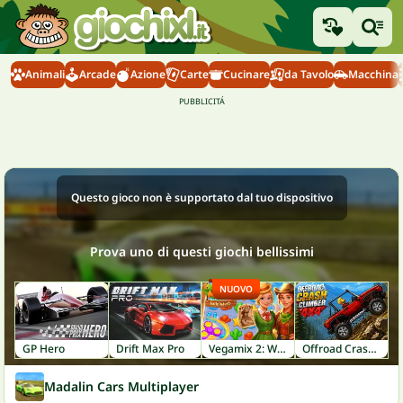
Animali
Arcade
Azione
Carte
Cucinare
da Tavolo
Macchina
Questo gioco non è supportato dal tuo dispositivo
Prova uno di questi giochi bellissimi
NUOVO
GP Hero
Drift Max Pro
Vegamix 2: Wild West
Offroad Crash Climber 4X4
Madalin Cars Multiplayer