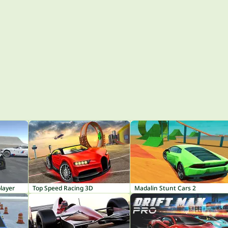
layer
Top Speed Racing 3D
Madalin Stunt Cars 2