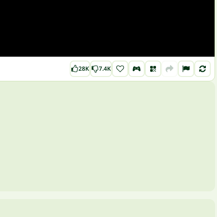
28K
7.4K