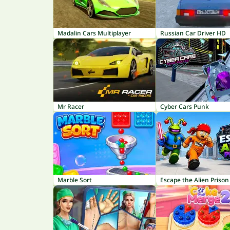
Madalin Cars Multiplayer
Russian Car Driver HD
Mr Racer
Cyber Cars Punk
Marble Sort
Escape the Alien Prison