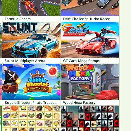
Formula Racers
Drift Challenge Turbo Racer
Stunt Multiplayer Arena
GT Cars: Mega Ramps
Bubble Shooter: Pirate Treasures
Wood Hexa Factory