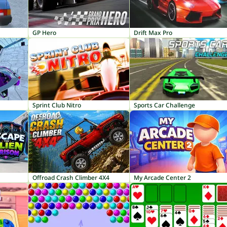
GP Hero
Drift Max Pro
Sprint Club Nitro
Sports Car Challenge
Offroad Crash Climber 4X4
My Arcade Center 2