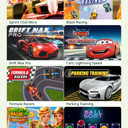
Sprint Club Nitro
Blaze Racing
Drift Max Pro
Cars: Lightning Speed
Formula Racers
Parking Training