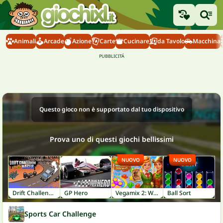
Animali
Arcade
Azione
Carte
Cucinare
da Tavolo
Macchina
Questo gioco non è supportato dal tuo dispositivo
Prova uno di questi giochi bellissimi
NUOVO
NUOVO
Drift Challenge Turbo Racer
GP Hero
Vegamix 2: Wild West
Ball Sort
Sports Car Challenge