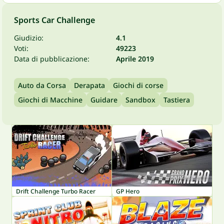
Sports Car Challenge
Giudizio:
4.1
Voti:
49223
Data di pubblicazione:
Aprile 2019
Auto da Corsa
Derapata
Giochi di corse
Giochi di Macchine
Guidare
Sandbox
Tastiera
Drift Challenge Turbo Racer
GP Hero