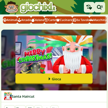
Animali
Arcade
Azione
Carte
Cucinare
da Tavolo
Macchina
Gioca
Santa Haircut