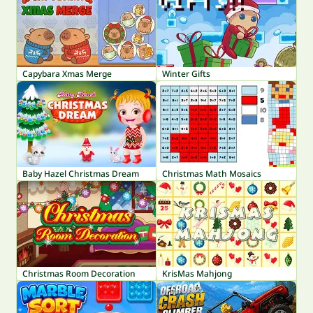
Capybara Xmas Merge
Winter Gifts
Baby Hazel Christmas Dream
Christmas Math Mosaics
Christmas Room Decoration
KrisMas Mahjong