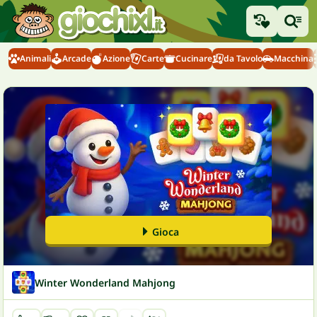
Animali
Arcade
Azione
Carte
Cucinare
da Tavolo
Macchina
Gioca
Winter Wonderland Mahjong