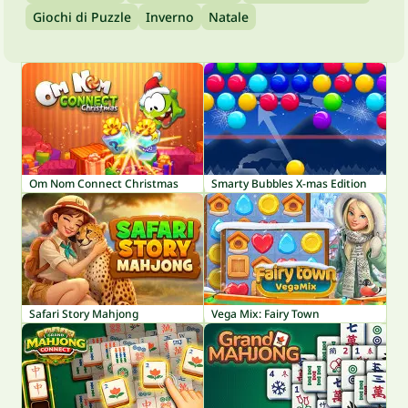
Giochi di Puzzle
Inverno
Natale
Om Nom Connect Christmas
Smarty Bubbles X-mas Edition
Safari Story Mahjong
Vega Mix: Fairy Town