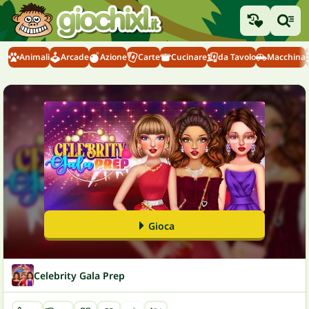
Animali
Arcade
Azione
Carte
Cucinare
da Tavolo
Macchina
Gioca
Celebrity Gala Prep