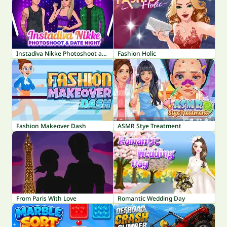
Instadiva Nikke Photoshoot and Date Night
Fashion Holic
Fashion Makeover Dash
ASMR Stye Treatment
From Paris With Love
Romantic Wedding Day