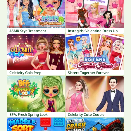
ASMR Stye Treatment
Instagirls: Valentine Dress Up
Celebrity Gala Prep
Sisters Together Forever
BFFs Fresh Spring Look
Celebrity Cute Couple