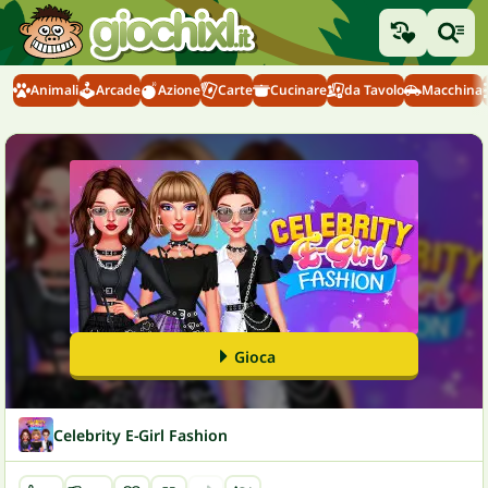
Animali
Arcade
Azione
Carte
Cucinare
da Tavolo
Macchina
Gioca
Celebrity E-Girl Fashion