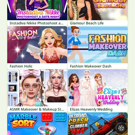
Instadiva Nikke Photoshoot and Date Night
Glamour Beach Life
Fashion Holic
Fashion Makeover Dash
ASMR Makeover & Makeup Studio
Elizas Heavenly Wedding