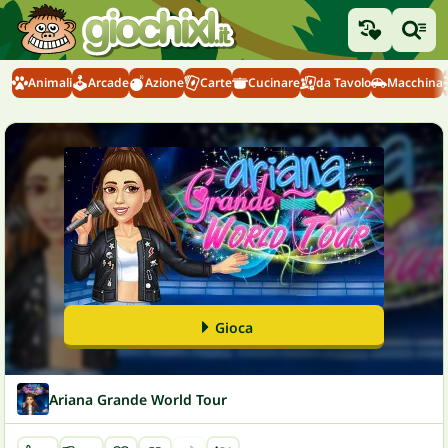
Animali
Arcade
Azione
Carte
Cucinare
da Tavolo
Macchina
Gioca
Ariana Grande World Tour