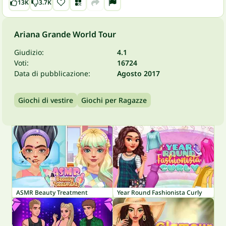
13K
3.7K
Ariana Grande World Tour
Giudizio:
4.1
Voti:
16724
Data di pubblicazione:
Agosto 2017
Giochi di vestire
Giochi per Ragazze
ASMR Beauty Treatment
Year Round Fashionista Curly