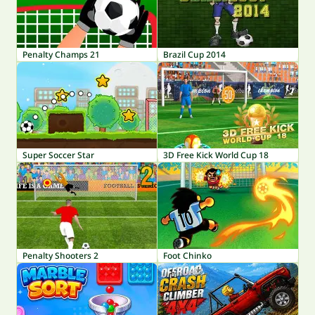
Penalty Champs 21
Brazil Cup 2014
Super Soccer Star
3D Free Kick World Cup 18
Penalty Shooters 2
Foot Chinko