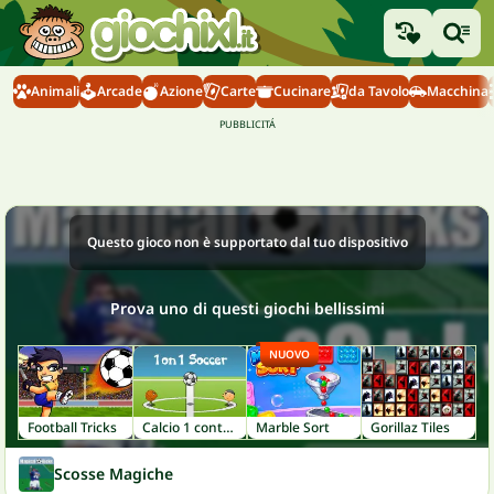
Animali
Arcade
Azione
Carte
Cucinare
da Tavolo
Macchina
Questo gioco non è supportato dal tuo dispositivo
Prova uno di questi giochi bellissimi
NUOVO
Football Tricks
Calcio 1 contro 1
Marble Sort
Gorillaz Tiles
Scosse Magiche