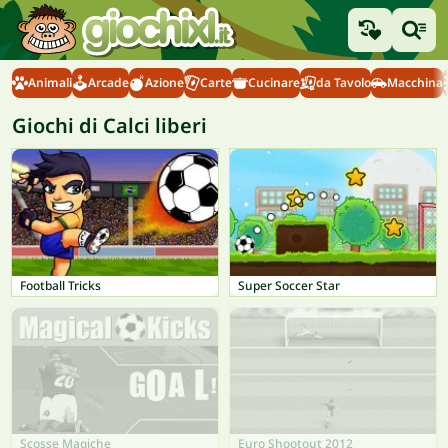
Animali
Arcade
Azione
Carte
Cucinare
da Tavolo
Macchina
Giochi di Calci liberi
Football Tricks
Super Soccer Star
Scosse Magiche
Euro Shootout 2012