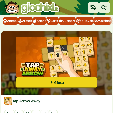
Animali
Arcade
Azione
Carte
Cucinare
da Tavolo
Macchina
Gioca
Tap Arrow Away