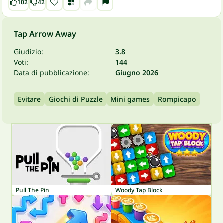
102
42
Tap Arrow Away
Giudizio:
3.8
Voti:
144
Data di pubblicazione:
Giugno 2026
Evitare
Giochi di Puzzle
Mini games
Rompicapo
Pull The Pin
Woody Tap Block