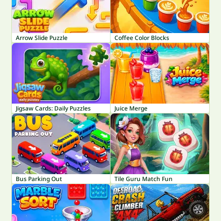
Arrow Slide Puzzle
Coffee Color Blocks
Jigsaw Cards: Daily Puzzles
Juice Merge
Bus Parking Out
Tile Guru Match Fun