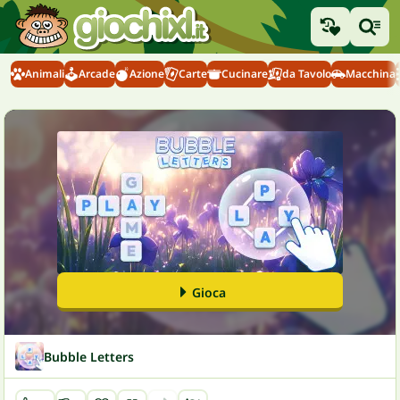
Animali
Arcade
Azione
Carte
Cucinare
da Tavolo
Macchina
Gioca
Bubble Letters