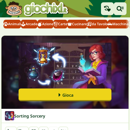
Animali
Arcade
Azione
Carte
Cucinare
da Tavolo
Macchina
Gioca
Sorting Sorcery