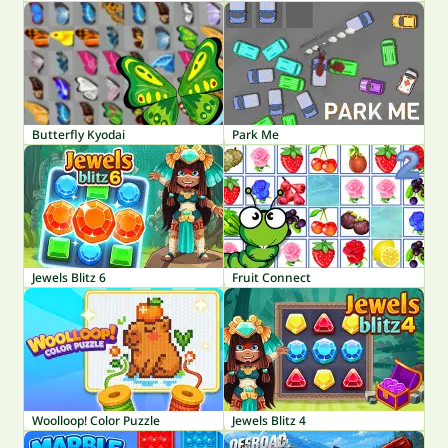
Butterfly Kyodai
Park Me
Jewels Blitz 6
Fruit Connect
Woolloop! Color Puzzle
Jewels Blitz 4