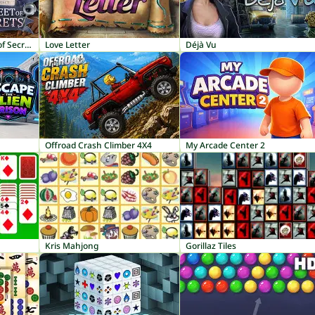
Hidden Objects: Street of Secrets
Love Letter
Déjà Vu
Offroad Crash Climber 4X4
My Arcade Center 2
Kris Mahjong
Gorillaz Tiles