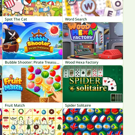
Spot The Cat
Word Search
Bubble Shooter: Pirate Treasures
Wood Hexa Factory
Fruit Match
Spider Solitaire