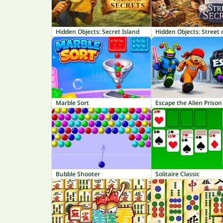
Hidden Objects: Secret Island
Marble Sort
Escape the Alien Prison
Bubble Shooter
Solitaire Classic