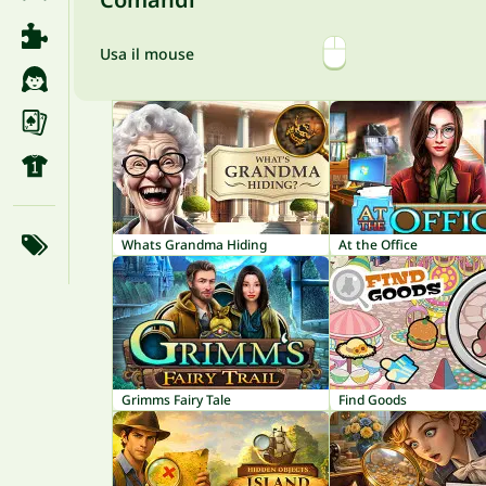
Usa il mouse
Whats Grandma Hiding
At the Office
Grimms Fairy Tale
Find Goods