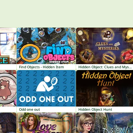
Find Objects - Hidden Item
Hidden Object: Clues and Mysteries
Odd one out
Hidden Object Hunt