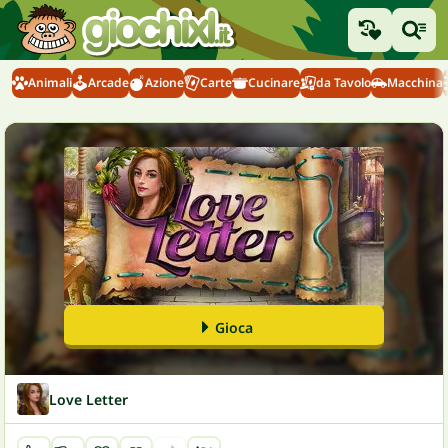
Animali
Arcade
Azione
Carte
Cucinare
da Tavolo
Macchina
Gioca
Love Letter