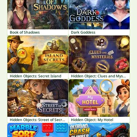
Book of Shadows
Dark Goddess
Hidden Objects: Secret Island
Hidden Object: Clues and Mysteries
Hidden Objects: Street of Secrets
Hidden Object: My Hotel