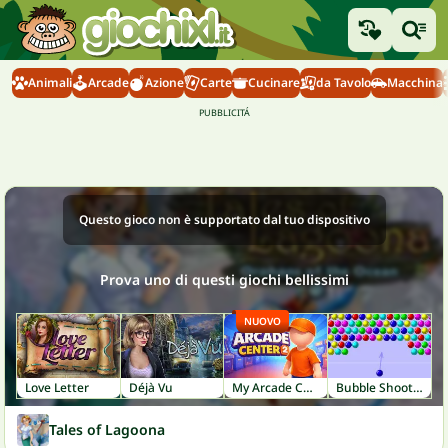
Animali
Arcade
Azione
Carte
Cucinare
da Tavolo
Macchina
Questo gioco non è supportato dal tuo dispositivo
Prova uno di questi giochi bellissimi
NUOVO
Love Letter
Déjà Vu
My Arcade Center 2
Bubble Shooter
Tales of Lagoona