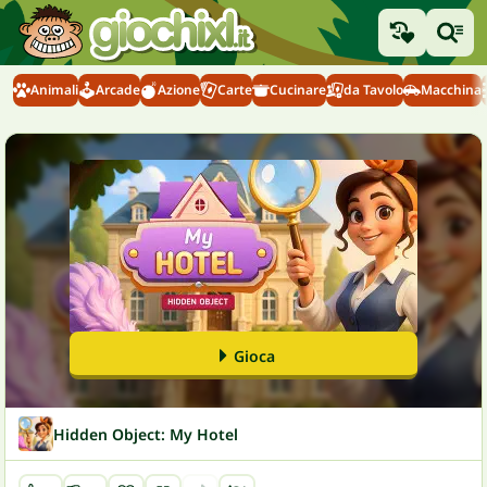
Animali
Arcade
Azione
Carte
Cucinare
da Tavolo
Macchina
Gioca
Hidden Object: My Hotel