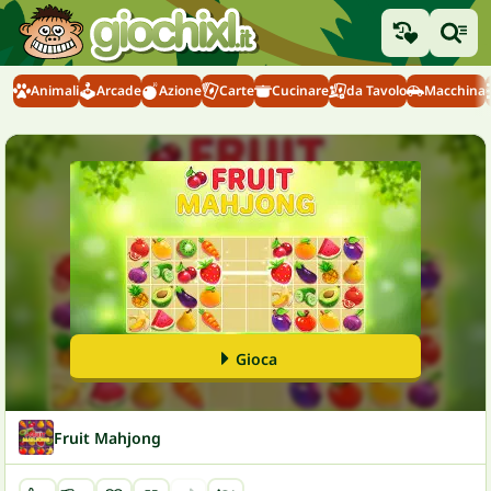
Animali
Arcade
Azione
Carte
Cucinare
da Tavolo
Macchina
Gioca
Fruit Mahjong