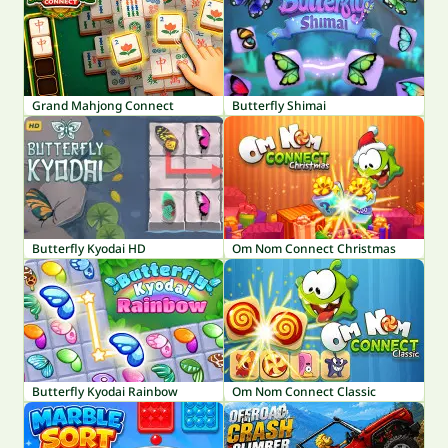
Grand Mahjong Connect
Butterfly Shimai
Butterfly Kyodai HD
Om Nom Connect Christmas
Butterfly Kyodai Rainbow
Om Nom Connect Classic