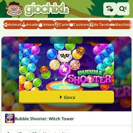
Animali
Arcade
Azione
Carte
Cucinare
da Tavolo
Macchina
Gioca
Bubble Shooter: Witch Tower