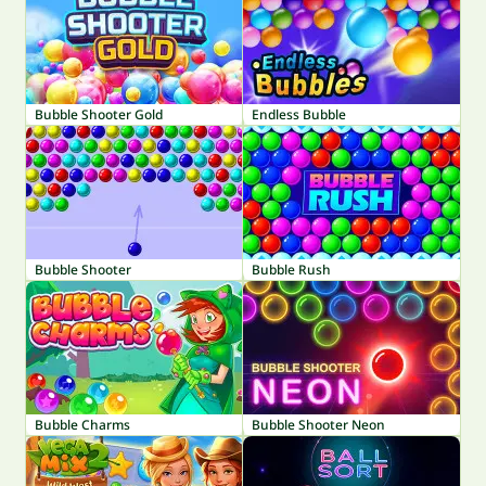
Bubble Shooter Gold
Endless Bubble
Bubble Shooter
Bubble Rush
Bubble Charms
Bubble Shooter Neon