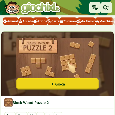
Animali
Arcade
Azione
Carte
Cucinare
da Tavolo
Macchina
Gioca
Block Wood Puzzle 2