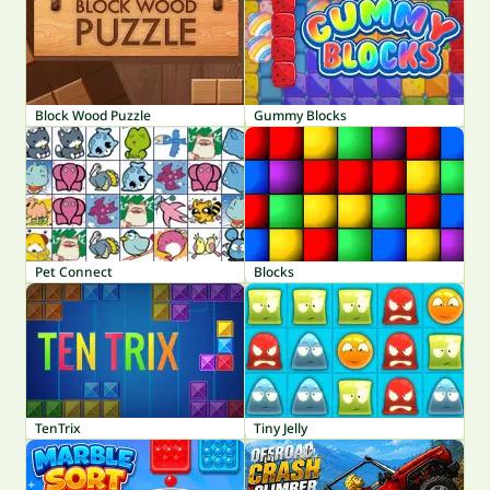
Block Wood Puzzle
Gummy Blocks
Pet Connect
Blocks
TenTrix
Tiny Jelly