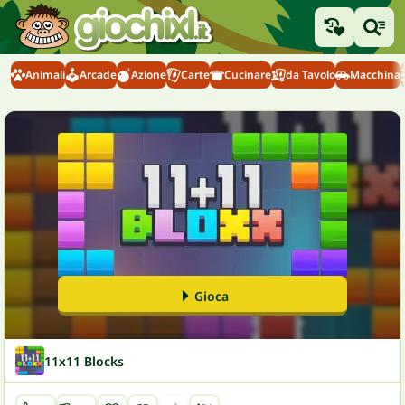
Animali
Arcade
Azione
Carte
Cucinare
da Tavolo
Macchina
Gioca
11x11 Blocks