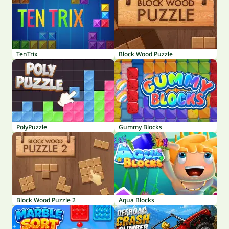
TenTrix
Block Wood Puzzle
PolyPuzzle
Gummy Blocks
Block Wood Puzzle 2
Aqua Blocks