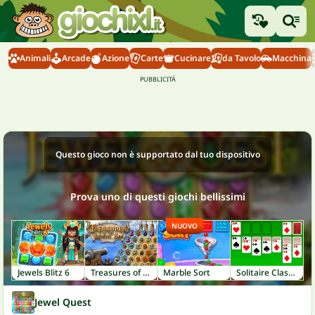
Animali
Arcade
Azione
Carte
Cucinare
da Tavolo
Macchina
Questo gioco non è supportato dal tuo dispositivo
Prova uno di questi giochi bellissimi
NUOVO
Jewels Blitz 6
Treasures of the Mystic Sea
Marble Sort
Solitaire Classic
Jewel Quest