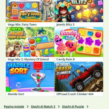
Vega Mix: Fairy Town
Jewels Blitz 5
Vega Mix 2: Mystery Of Island
Candy Rain 8
Marble Sort
Offroad Crash Climber 4X4
Pagina iniziale
Giochi di Match 3
Giochi di Puzzle