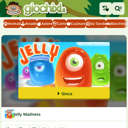
Animali
Arcade
Azione
Carte
Cucinare
da Tavolo
Macchina
Gioca
Jelly Madness