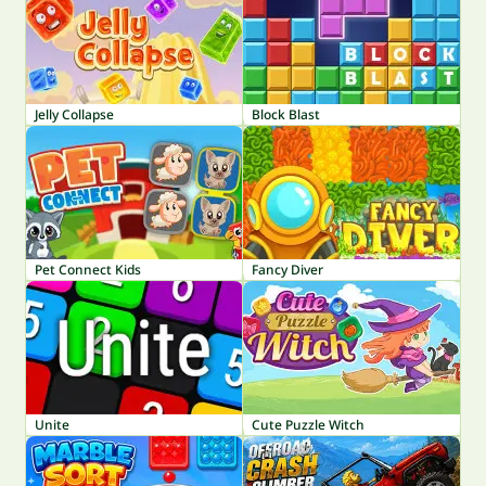
Jelly Collapse
Block Blast
Pet Connect Kids
Fancy Diver
Unite
Cute Puzzle Witch