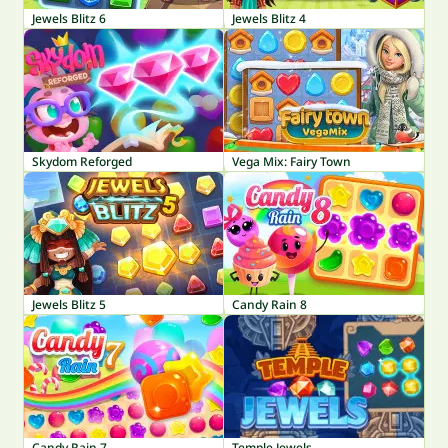
Jewels Blitz 6
Jewels Blitz 4
Skydom Reforged
Vega Mix: Fairy Town
Jewels Blitz 5
Candy Rain 8
Candy Rain 7
Temple Jewels