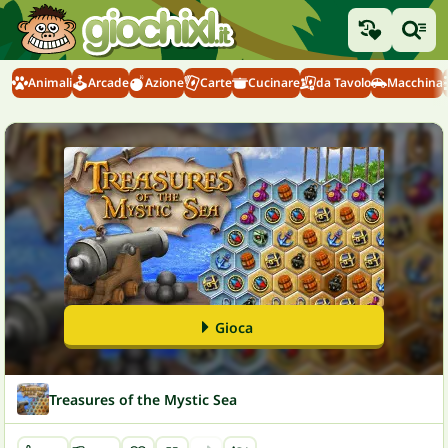
Animali
Arcade
Azione
Carte
Cucinare
da Tavolo
Macchina
Gioca
Treasures of the Mystic Sea