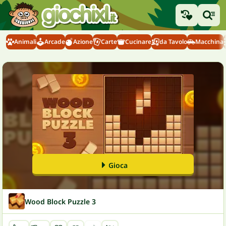
Animali
Arcade
Azione
Carte
Cucinare
da Tavolo
Macchina
Gioca
Wood Block Puzzle 3