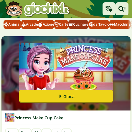
Animali
Arcade
Azione
Carte
Cucinare
da Tavolo
Macchina
Gioca
Princess Make Cup Cake