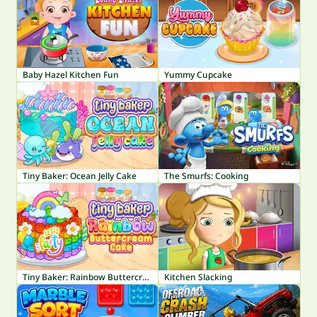
Baby Hazel Kitchen Fun
Yummy Cupcake
Tiny Baker: Ocean Jelly Cake
The Smurfs: Cooking
Tiny Baker: Rainbow Buttercream Cake
Kitchen Slacking