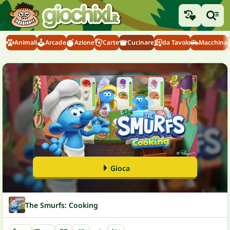
Animali
Arcade
Azione
Carte
Cucinare
da Tavolo
Macchina
Gioca
The Smurfs: Cooking