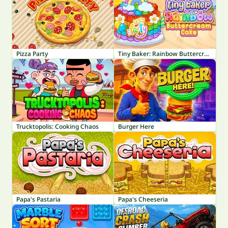
Pizza Party
Tiny Baker: Rainbow Buttercream Cake
Trucktopolis: Cooking Chaos
Burger Here
Papa's Pastaria
Papa's Cheeseria