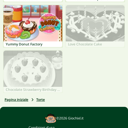
Yummy Donut Factory
Love Chocolate Cake
Chocolate Strawberry Birthday Cake
Pagina iniziale
Torte
©2026 Giochixl.it
Condizioni d'uso