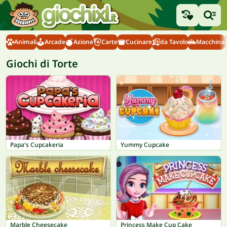
Animali
Arcade
Azione
Carte
Cucinare
da Tavolo
Macchina
Giochi di Torte
Papa's Cupcakeria
Yummy Cupcake
Marble Cheesecake
Princess Make Cup Cake