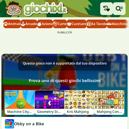
Animali
Arcade
Azione
Carte
Cucinare
da Tavolo
Macchina
Questo gioco non è supportato dal tuo dispositivo
Prova uno di questi giochi bellissimi
Machine City Balls
Geometry Stars
Kris Mahjong
Mahjong Connect
Obby on a Bike