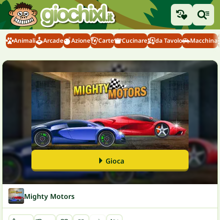
Animali
Arcade
Azione
Carte
Cucinare
da Tavolo
Macchina
Gioca
Mighty Motors