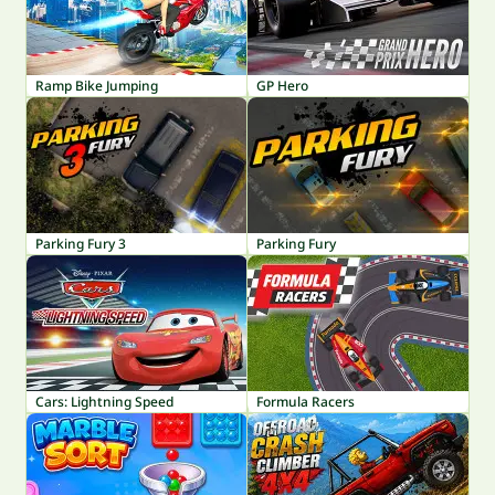
Ramp Bike Jumping
GP Hero
Parking Fury 3
Parking Fury
Cars: Lightning Speed
Formula Racers