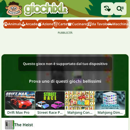
Animali
Arcade
Azione
Carte
Cucinare
da Tavolo
Macchina
Questo gioco non è supportato dal tuo dispositivo
Prova uno di questi giochi bellissimi
Drift Max Pro
Street Race Police
Mahjong Connect
Mahjong Dimensions
The Heist