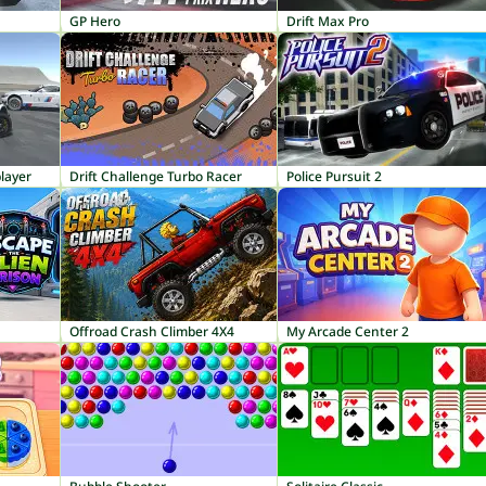
GP Hero
Drift Max Pro
layer
Drift Challenge Turbo Racer
Police Pursuit 2
Offroad Crash Climber 4X4
My Arcade Center 2