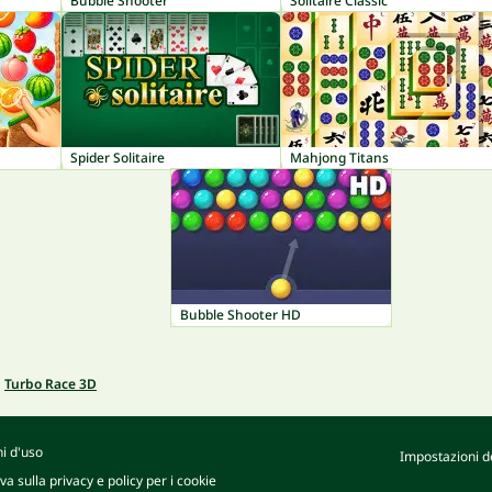
Bubble Shooter
Solitaire Classic
Spider Solitaire
Mahjong Titans
Bubble Shooter HD
Turbo Race 3D
i d'uso
Impostazioni de
va sulla privacy e policy per i cookie