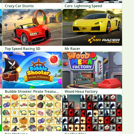
Crazy Car Stunts
Cars: Lightning Speed
Top Speed Racing 3D
Mr Racer
Bubble Shooter: Pirate Treasures
Wood Hexa Factory