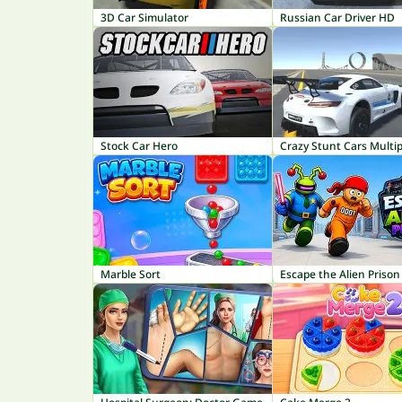
3D Car Simulator
Russian Car Driver HD
Stock Car Hero
Crazy Stunt Cars Multip
Marble Sort
Escape the Alien Prison