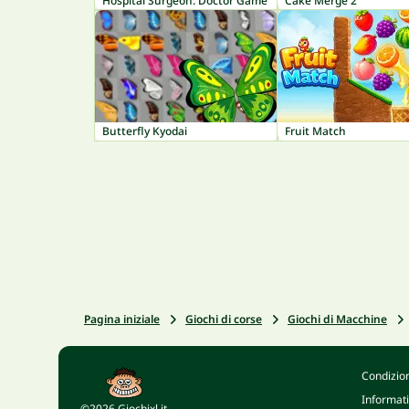
Hospital Surgeon: Doctor Game
Cake Merge 2
Butterfly Kyodai
Fruit Match
Pagina iniziale
Giochi di corse
Giochi di Macchine
Condizion
Informati
©2026 Giochixl.it