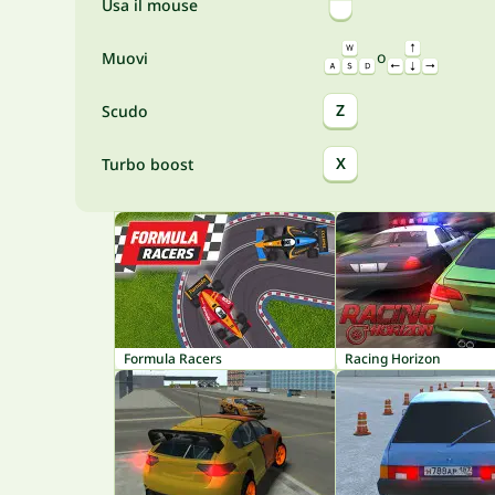
Usa il mouse
o
Muovi
Z
Scudo
X
Turbo boost
Formula Racers
Racing Horizon