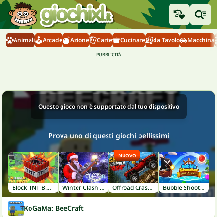
Animali
Arcade
Azione
Carte
Cucinare
da Tavolo
Macchina
Questo gioco non è supportato dal tuo dispositivo
Prova uno di questi giochi bellissimi
NUOVO
Block TNT Blast
Winter Clash 3D
Offroad Crash Climber 4X4
Bubble Shooter: Pirate Treasures
KoGaMa: BeeCraft