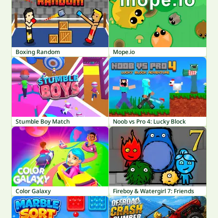
Boxing Random
Mope.io
Stumble Boy Match
Noob vs Pro 4: Lucky Block
Color Galaxy
Fireboy & Watergirl 7: Friends