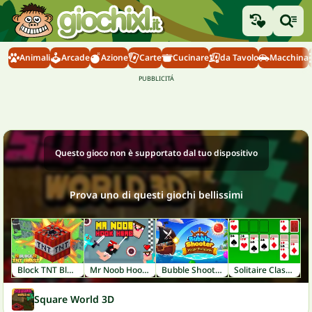
Animali
Arcade
Azione
Carte
Cucinare
da Tavolo
Macchina
Questo gioco non è supportato dal tuo dispositivo
Prova uno di questi giochi bellissimi
Block TNT Blast
Mr Noob Hook Hero
Bubble Shooter: Pirate Treasures
Solitaire Classic
Square World 3D