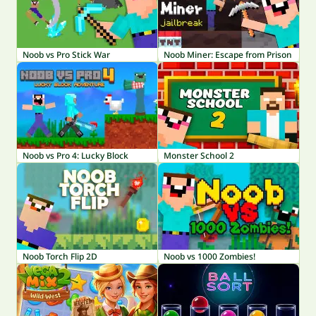
Noob vs Pro Stick War
Noob Miner: Escape from Prison
Noob vs Pro 4: Lucky Block
Monster School 2
Noob Torch Flip 2D
Noob vs 1000 Zombies!