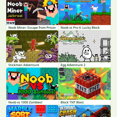
Noob Miner: Escape from Prison
Noob vs Pro 4: Lucky Block
Stickman Adventure
Egg Adventure 2
Noob vs 1000 Zombies!
Block TNT Blast