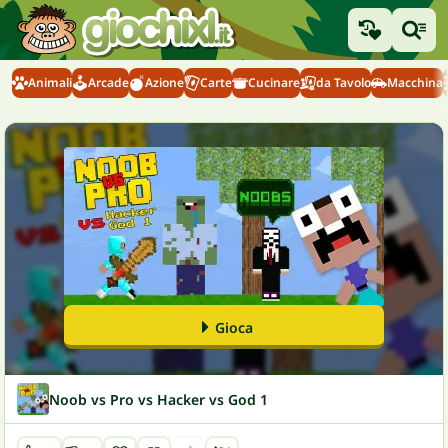
Animali
Arcade
Azione
Carte
Cucinare
da Tavolo
Macchina
Gioca
Noob vs Pro vs Hacker vs God 1