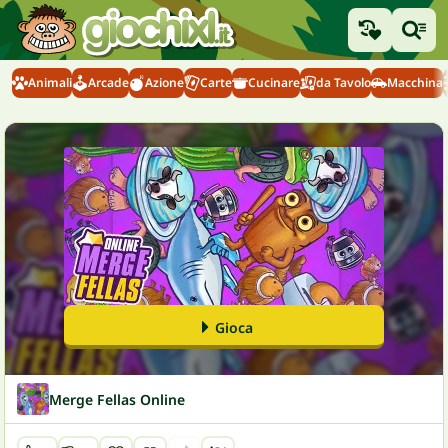
Animali
Arcade
Azione
Carte
Cucinare
da Tavolo
Macchina
Gioca
Merge Fellas Online