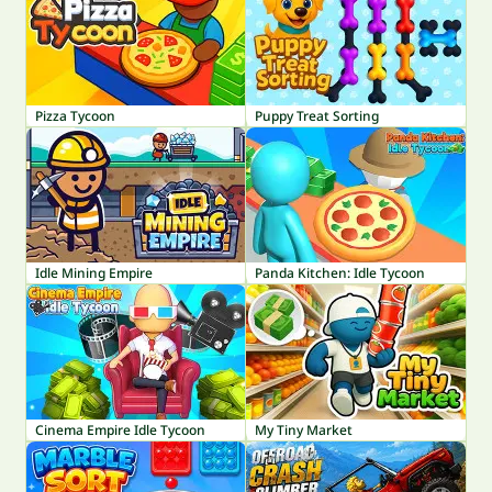
Pizza Tycoon
Puppy Treat Sorting
Idle Mining Empire
Panda Kitchen: Idle Tycoon
Cinema Empire Idle Tycoon
My Tiny Market