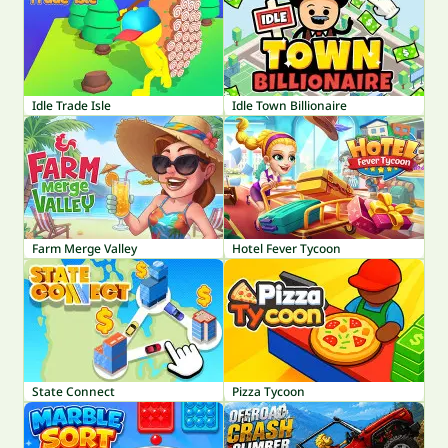
Idle Trade Isle
Idle Town Billionaire
Farm Merge Valley
Hotel Fever Tycoon
State Connect
Pizza Tycoon