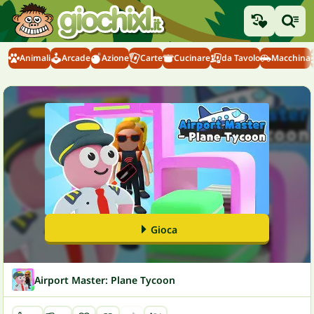
Animali
Arcade
Azione
Carte
Cucinare
da Tavolo
Macchina
Gioca
Airport Master: Plane Tycoon