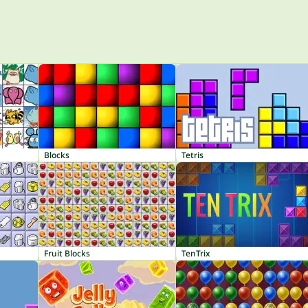
Blocks
Tetris
Fruit Blocks
TenTrix