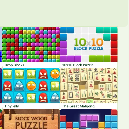
Drop Blocks
10x10 Block Puzzle
Tiny Jelly
The Great Mahjong