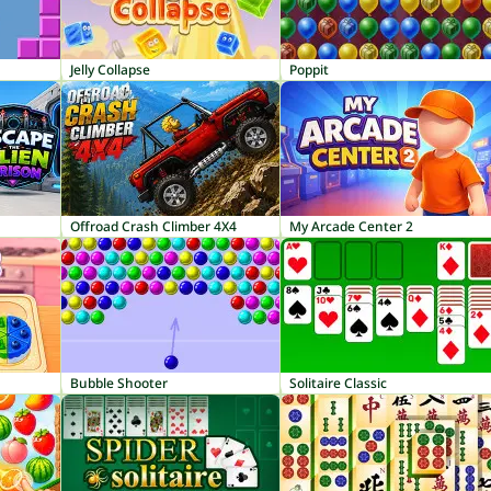
Jelly Collapse
Poppit
Offroad Crash Climber 4X4
My Arcade Center 2
Bubble Shooter
Solitaire Classic