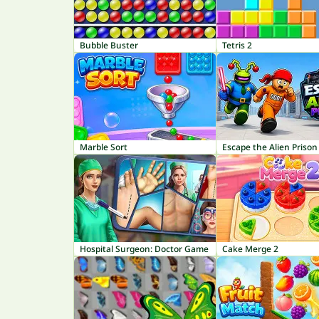
Bubble Buster
Tetris 2
Marble Sort
Escape the Alien Prison
Hospital Surgeon: Doctor Game
Cake Merge 2