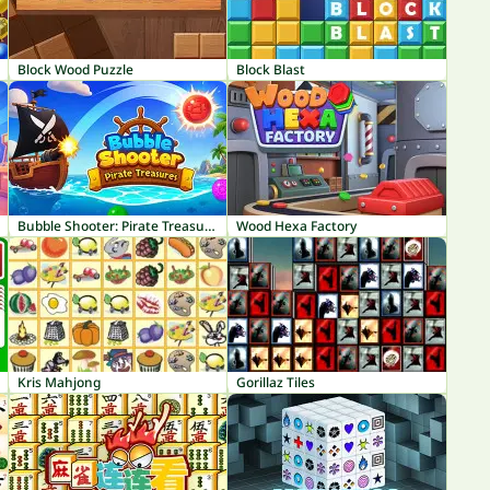
Block Wood Puzzle
Block Blast
Bubble Shooter: Pirate Treasures
Wood Hexa Factory
Kris Mahjong
Gorillaz Tiles