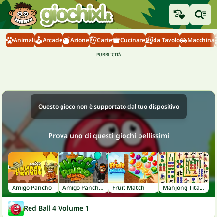
Animali
Arcade
Azione
Carte
Cucinare
da Tavolo
Macchina
Questo gioco non è supportato dal tuo dispositivo
Prova uno di questi giochi bellissimi
Amigo Pancho
Amigo Pancho 2
Fruit Match
Mahjong Titans
Red Ball 4 Volume 1