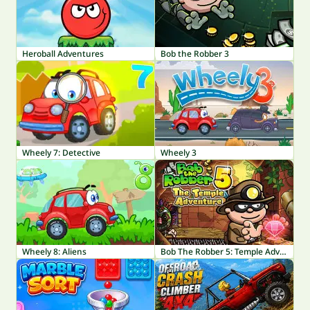
Heroball Adventures
Bob the Robber 3
Wheely 7: Detective
Wheely 3
Wheely 8: Aliens
Bob The Robber 5: Temple Adventure