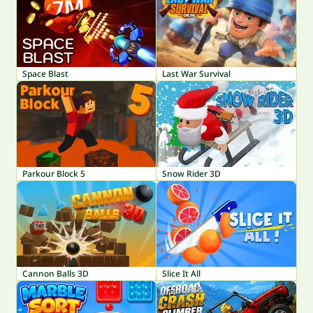
Space Blast
Last War Survival
Parkour Block 5
Snow Rider 3D
Cannon Balls 3D
Slice It All