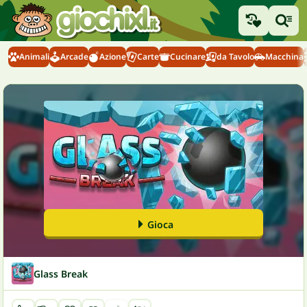
Animali
Arcade
Azione
Carte
Cucinare
da Tavolo
Macchina
Gioca
Glass Break