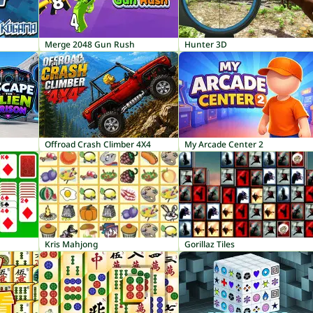
Merge 2048 Gun Rush
Hunter 3D
Offroad Crash Climber 4X4
My Arcade Center 2
Kris Mahjong
Gorillaz Tiles