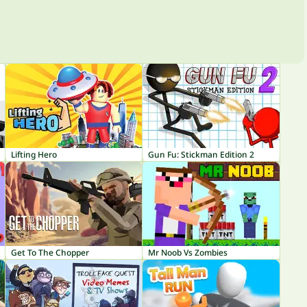
Lifting Hero
Gun Fu: Stickman Edition 2
Get To The Chopper
Mr Noob Vs Zombies