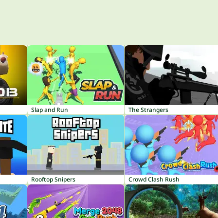
Slap and Run
The Strangers
Rooftop Snipers
Crowd Clash Rush