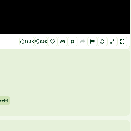
13.1K
3.9K
celti