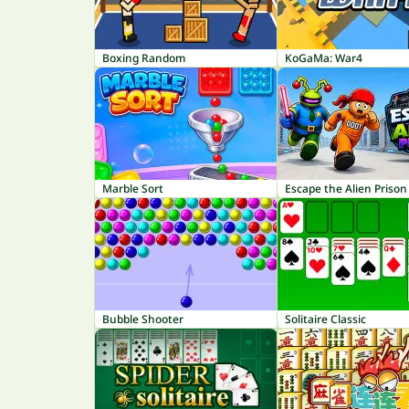
Boxing Random
KoGaMa: War4
Marble Sort
Escape the Alien Prison
Bubble Shooter
Solitaire Classic