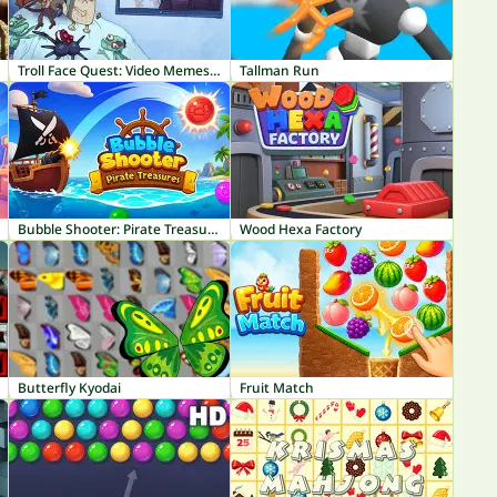
Troll Face Quest: Video Memes & TV Shows
Tallman Run
Bubble Shooter: Pirate Treasures
Wood Hexa Factory
Butterfly Kyodai
Fruit Match