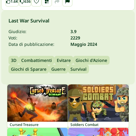
1.6K
636
Last War Survival
Giudizio:
3.9
Voti:
2229
Data di pubblicazione:
Maggio 2024
3D
Combattimenti
Evitare
Giochi d'Azione
Giochi di Sparare
Guerre
Survival
Cursed Treasure
Soldiers Combat