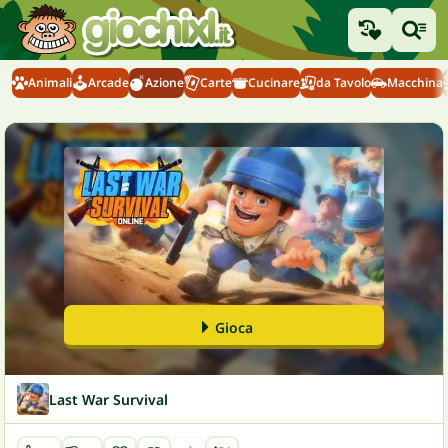
Animali
Arcade
Azione
Carte
Cucinare
da Tavolo
Macchina
Gioca
Last War Survival