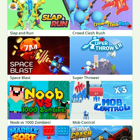
Slap and Run
Crowd Clash Rush
Space Blast
Super Thrower
Noob vs 1000 Zombies!
Mob Control