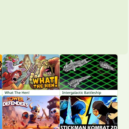
What The Hen!
Intergalactic Battleship