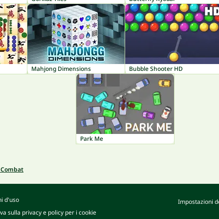
Mahjong Dimensions
Bubble Shooter HD
Park Me
s Combat
i d'uso
Impostazioni de
va sulla privacy e policy per i cookie