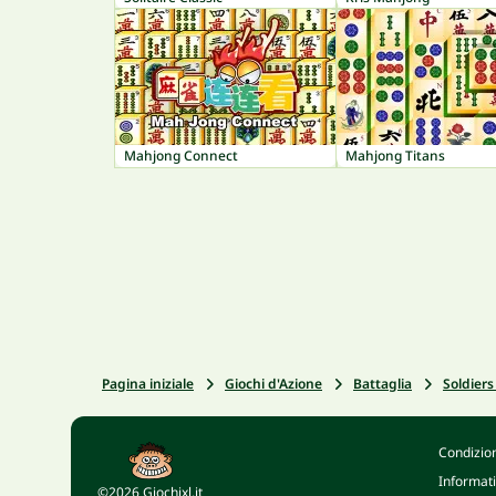
Mahjong Connect
Mahjong Titans
Pagina iniziale
Giochi d'Azione
Battaglia
Soldier
Condizion
Informati
©2026 Giochixl.it