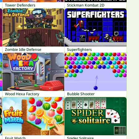
Tower Defenders
Stickman Kombat 2D
Zombie Idle Defense
Superfighters
Wood Hexa Factory
Bubble Shooter
Fruit Match
Spider Solitaire