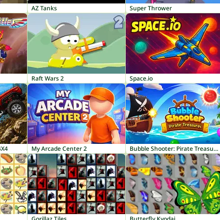
AZ Tanks
Super Thrower
Raft Wars 2
Space.io
4X4
My Arcade Center 2
Bubble Shooter: Pirate Treasures
Gorillaz Tiles
Butterfly Kyodai