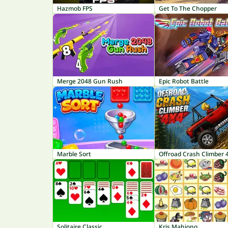
Hazmob FPS
Get To The Chopper
Merge 2048 Gun Rush
Epic Robot Battle
Marble Sort
Offroad Crash Climber 
Solitaire Classic
Kris Mahjong