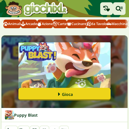
Animali
Arcade
Azione
Carte
Cucinare
da Tavolo
Macchina
Gioca
Puppy Blast