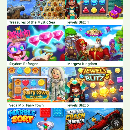
Treasures of the Mystic Sea
Jewels Blitz 4
Skydom Reforged
Mergest Kingdom
Vega Mix: Fairy Town
Jewels Blitz 5