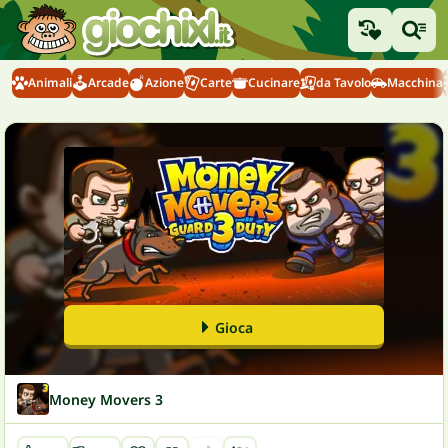
Animali
Arcade
Azione
Carte
Cucinare
da Tavolo
Macchina
Gioca
Money Movers 3