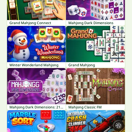
Grand Mahjong Connect
Mahjong Dark Dimensions
Winter Wonderland Mahjong
Grand Mahjong
Mahjong Dark Dimensions: 210 seconds
Mahjong Classic FM