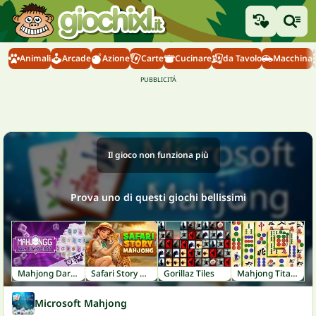
Animali
Arcade
Azione
Carte
Cucinare
da Tavolo
Macchina
Il gioco non funziona più
Prova uno di questi giochi bellissimi
Mahjong Dark Dimensions: Triple Time
Safari Story Mahjong
Gorillaz Tiles
Mahjong Titans
Microsoft Mahjong